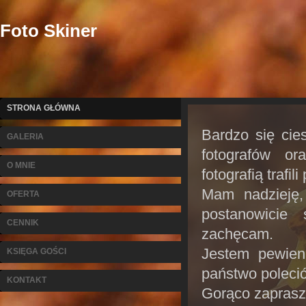
Foto Skiner
STRONA GŁÓWNA
Bardzo się cie
GALERIA
fotografów or
O MNIE
fotografią trafi
Mam nadzieję,
OFERTA
postanowicie
CENNIK
zachęcam.
Jestem pewien
KSIĘGA GOŚCI
państwo poleci
KONTAKT
Gorąco zaprasza